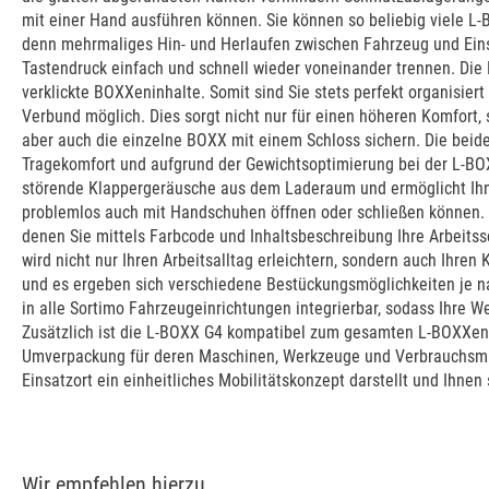
mit einer Hand ausführen können. Sie können so beliebig viele L
denn mehrmaliges Hin- und Herlaufen zwischen Fahrzeug und Eins
Tastendruck einfach und schnell wieder voneinander trennen. Die
verklickte BOXXeninhalte. Somit sind Sie stets perfekt organisiert
Verbund möglich. Dies sorgt nicht nur für einen höheren Komfort,
aber auch die einzelne BOXX mit einem Schloss sichern. Die bei
Tragekomfort und aufgrund der Gewichtsoptimierung bei der L-BOXX
störende Klappergeräusche aus dem Laderaum und ermöglicht Ihne
problemlos auch mit Handschuhen öffnen oder schließen können. 
denen Sie mittels Farbcode und Inhaltsbeschreibung Ihre Arbeits
wird nicht nur Ihren Arbeitsalltag erleichtern, sondern auch Ihr
und es ergeben sich verschiedene Bestückungsmöglichkeiten je nac
in alle Sortimo Fahrzeugeinrichtungen integrierbar, sodass Ihre W
Zusätzlich ist die L-BOXX G4 kompatibel zum gesamten L-BOXXen 
Umverpackung für deren Maschinen, Werkzeuge und Verbrauchsmitte
Einsatzort ein einheitliches Mobilitätskonzept darstellt und Ihnen
Wir empfehlen hierzu