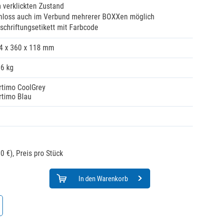
m verklickten Zustand
chloss auch im Verbund mehrerer BOXXen möglich
schriftungsetikett mit Farbcode
4 x 360 x 118 mm
96 kg
rtimo CoolGrey
rtimo Blau
0 €),
Preis pro Stück
In den Warenkorb