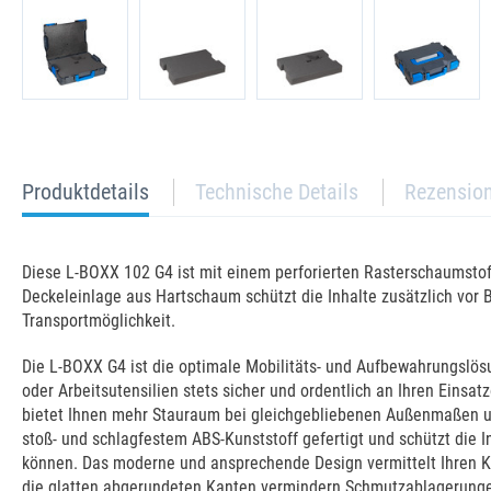
current
Produktdetails
Technische Details
Rezensio
tab:
Diese L-BOXX 102 G4 ist mit einem perforierten Rasterschaumstoff
Deckeleinlage aus Hartschaum schützt die Inhalte zusätzlich vor
Transportmöglichkeit.
Die L-BOXX G4 ist die optimale Mobilitäts- und Aufbewahrungslösu
oder Arbeitsutensilien stets sicher und ordentlich an Ihren Eins
bietet Ihnen mehr Stauraum bei gleichgebliebenen Außenmaßen un
stoß- und schlagfestem ABS-Kunststoff gefertigt und schützt die I
können. Das moderne und ansprechende Design vermittelt Ihren Ku
die glatten abgerundeten Kanten vermindern Schmutzablagerungen 