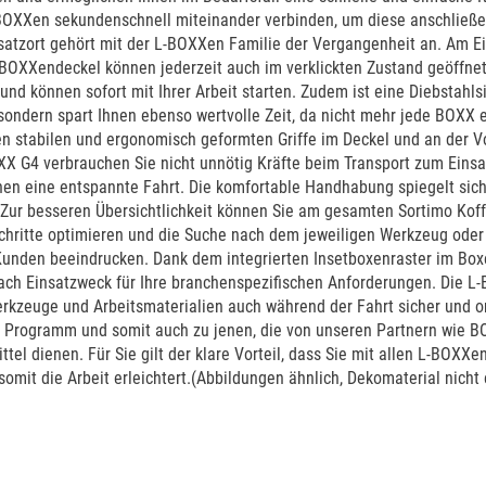
-BOXXen sekundenschnell miteinander verbinden, um diese anschließen
atzort gehört mit der L-BOXXen Familie der Vergangenheit an. Am 
 BOXXendeckel können jederzeit auch im verklickten Zustand geöffnet
 und können sofort mit Ihrer Arbeit starten. Zudem ist eine Diebstahl
 sondern spart Ihnen ebenso wertvolle Zeit, da nicht mehr jede BOXX 
den stabilen und ergonomisch geformten Griffe im Deckel und an der
 G4 verbrauchen Sie nicht unnötig Kräfte beim Transport zum Einsatz
n eine entspannte Fahrt. Die komfortable Handhabung spiegelt sich
Zur besseren Übersichtlichkeit können Sie am gesamten Sortimo Koff
schritte optimieren und die Suche nach dem jeweiligen Werkzeug oder
en Kunden beeindrucken. Dank dem integrierten Insetboxenraster im Bo
h Einsatzweck für Ihre branchenspezifischen Anforderungen. Die L-BO
erkzeuge und Arbeitsmaterialien auch während der Fahrt sicher und ord
Programm und somit auch zu jenen, die von unseren Partnern wie BO
l dienen. Für Sie gilt der klare Vorteil, dass Sie mit allen L-BOXX
 somit die Arbeit erleichtert.(Abbildungen ähnlich, Dekomaterial nicht