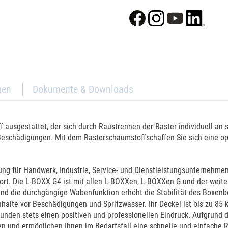
nen
Dokumente & Downloads
 ausgestattet, der sich durch Raustrennen der Raster individuell an 
 Beschädigungen. Mit dem Rasterschaumstoffschaffen Sie sich eine o
ng für Handwerk, Industrie, Service- und Dienstleistungsunternehmen
atzort. Die L-BOXX G4 ist mit allen L-BOXXen, L-BOXXen G und der we
d die durchgängige Wabenfunktion erhöht die Stabilität des Boxenbo
nhalte vor Beschädigungen und Spritzwasser. Ihr Deckel ist bis zu 85 
nden stets einen positiven und professionellen Eindruck. Aufgrund 
und ermöglichen Ihnen im Bedarfsfall eine schnelle und einfache Re