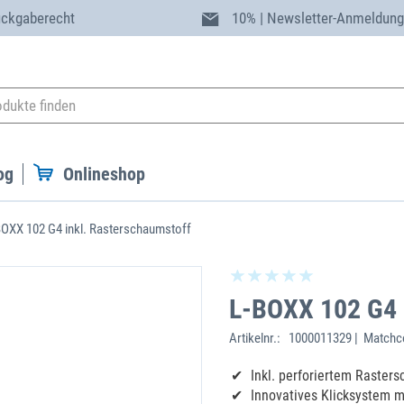
ückgaberecht
10% | Newsletter-Anmeldun
og
Onlineshop
BOXX 102 G4 inkl. Rasterschaumstoff
L-BOXX 102 G4 
Artikelnr.:
1000011329 | Matchco
Inkl. perforiertem Raster
Innovatives Klicksystem 