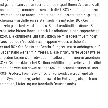
d gemeinsam zu transportieren. Das spart Ihnen Zeit und Kraft,
Einsatzort angekommen lassen sich die L-BOXXen mit nur einem
 werden und Sie haben unmittelbar und übergreifend Zugriff auf
sicherung – mithilfe eines Stahlseils – sämtlicher BOXXen im
einzeln gesichert werden muss. Selbstverständlich können Sie
 Vorderseite bieten Ihnen je nach Handhabung einen angenehmen
ort. Die optimierte Einrastfunktion beim Tragegriff verhindert
 auch bei den Verschlussschnappern wieder, welche Sie
er und BOXXen Sortiment Beschriftungsetiketten anbringen, auf
 Gegenstand weiter minimieren. Diese strukturierte Arbeitsweise
xenboden lassen sich individuell Insetboxen im Inneren anordnen
XX G4 ist exklusiv bei Sortimo erhältlich und selbstverständlich
entlich verstaut sowie bei der Ankunft schnell griffbereit sind.
SCH, Gedore, Förch sowie fischer verwendet werden und als
en ein System nutzen, welches sowohl im Fahrzeug, als auch am
 enthalten; Lieferung nur innerhalb Deutschlands)