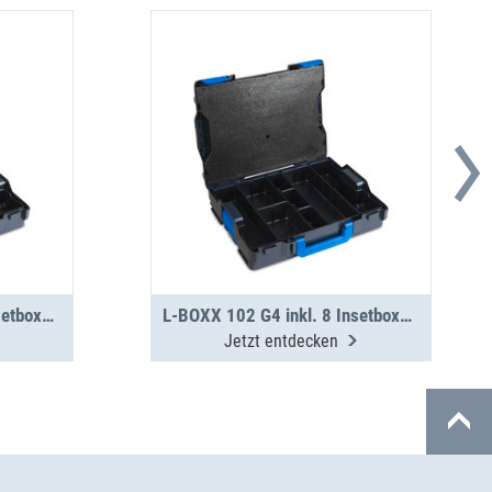
L-BOXX 102 G4 inkl. 7 Insetboxen H63
L-BOXX 102 G4 inkl. 8 Insetboxen H63
Jetzt entdecken