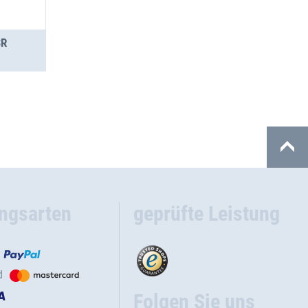
SR
ngsarten
geprüfte Leistung
d
Folgen Sie uns