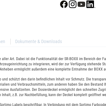
nen
Dokumente & Downloads
e aller Art. Dabei ist die Funktionalität der SR-BOXX im Bereich der F
hrzeugeinrichtung zu integrieren, wird der zur Verfügung stehende St
htes Anheben ermöglicht außerdem eine komplette Entnahme der BOXX a
b und schützt den darin befindlichen Inhalt vor Schmutz. Die transpa
ialien und Verbrauchsmitteln, zum anderen haben Sie den Bestand Ihre
nsive Ausfallzeiten. Der Dosierdeckel ermöglicht den schnellen Zugr
nhalt, z.B. zur Nachbefüllung, kann der Deckel komplett geöffnet w
Sortimo Labels beschriftbar. In Verbindung mit dem Sortimo Farbcod