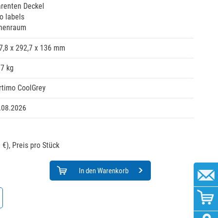
arenten Deckel
o labels
nnenraum
7,8 x 292,7 x 136 mm
77 kg
rtimo CoolGrey
.08.2026
 €),
Preis pro Stück
In den Warenkorb