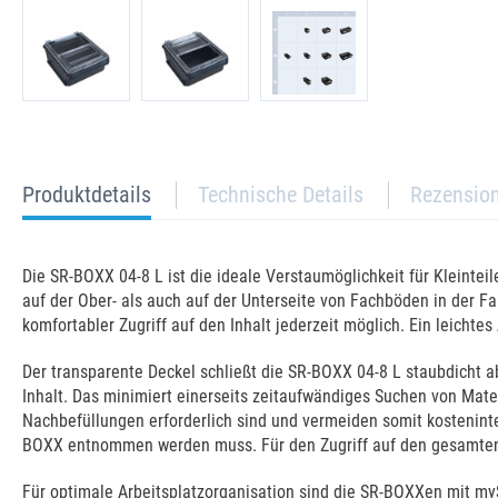
current
Produktdetails
Technische Details
Rezensio
tab:
Die SR-BOXX 04-8 L ist die ideale Verstaumöglichkeit für Kleinteil
auf der Ober- als auch auf der Unterseite von Fachböden in der Fa
komfortabler Zugriff auf den Inhalt jederzeit möglich. Ein leic
Der transparente Deckel schließt die SR-BOXX 04-8 L staubdicht a
Inhalt. Das minimiert einerseits zeitaufwändiges Suchen von Mater
Nachbefüllungen erforderlich sind und vermeiden somit kosteninte
BOXX entnommen werden muss. Für den Zugriff auf den gesamten I
Für optimale Arbeitsplatzorganisation sind die SR-BOXXen mit my