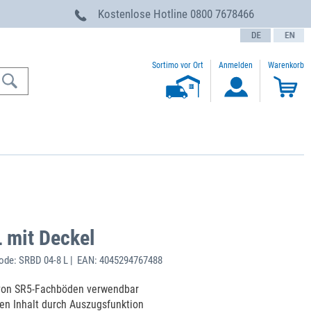
g
Kostenlose Hotline
0800 7678466
text.language
Sortimo vor Ort
Anmelden
Warenkorb
 mit Deckel
de: SRBD 04-8 L | EAN: 4045294767488
 von SR5-Fachböden verwendbar
den Inhalt durch Auszugsfunktion