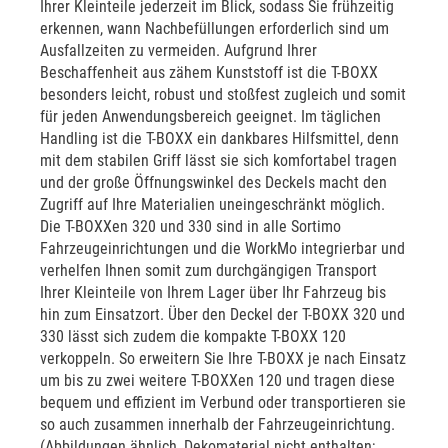
Ihrer Kleinteile jederzeit im Blick, sodass Sie frühzeitig
erkennen, wann Nachbefüllungen erforderlich sind um
Ausfallzeiten zu vermeiden. Aufgrund Ihrer
Beschaffenheit aus zähem Kunststoff ist die T-BOXX
besonders leicht, robust und stoßfest zugleich und somit
für jeden Anwendungsbereich geeignet. Im täglichen
Handling ist die T-BOXX ein dankbares Hilfsmittel, denn
mit dem stabilen Griff lässt sie sich komfortabel tragen
und der große Öffnungswinkel des Deckels macht den
Zugriff auf Ihre Materialien uneingeschränkt möglich.
Die T-BOXXen 320 und 330 sind in alle Sortimo
Fahrzeugeinrichtungen und die WorkMo integrierbar und
verhelfen Ihnen somit zum durchgängigen Transport
Ihrer Kleinteile von Ihrem Lager über Ihr Fahrzeug bis
hin zum Einsatzort. Über den Deckel der T-BOXX 320 und
330 lässt sich zudem die kompakte T-BOXX 120
verkoppeln. So erweitern Sie Ihre T-BOXX je nach Einsatz
um bis zu zwei weitere T-BOXXen 120 und tragen diese
bequem und effizient im Verbund oder transportieren sie
so auch zusammen innerhalb der Fahrzeugeinrichtung.
(Abbildungen ähnlich, Dekomaterial nicht enthalten;