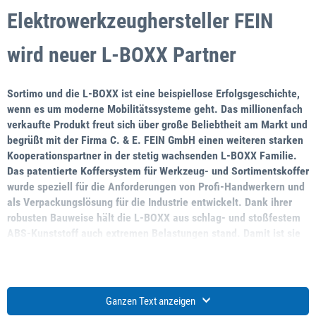
Elektrowerkzeughersteller FEIN
wird neuer L-BOXX Partner
Sortimo und die L-BOXX ist eine beispiellose Erfolgsgeschichte,
wenn es um moderne Mobilitätssysteme geht. Das millionenfach
verkaufte Produkt freut sich über große Beliebtheit am Markt und
begrüßt mit der Firma C. & E. FEIN GmbH einen weiteren starken
Kooperationspartner in der stetig wachsenden L-BOXX Familie.
Das patentierte Koffersystem für Werkzeug- und Sortimentskoffer
wurde speziell für die Anforderungen von Profi-Handwerkern und
als Verpackungslösung für die Industrie entwickelt. Dank ihrer
robusten Bauweise hält die L-BOXX aus schlag- und stoßfestem
ABS-Kunststoff auch extremen Belastungen stand. Damit ist sie
für den täglichen Einsatz auf der Baustelle bestens gerüstet.
Mit dem BOXXen- und Koffersystem stellt Sortimo seinen Kunden
ein ineinander übergreifendes EcoSystem zur Verfügung, das
Ganzen Text anzeigen
nicht nur Sortimo Produkte transportabel macht, sondern eine