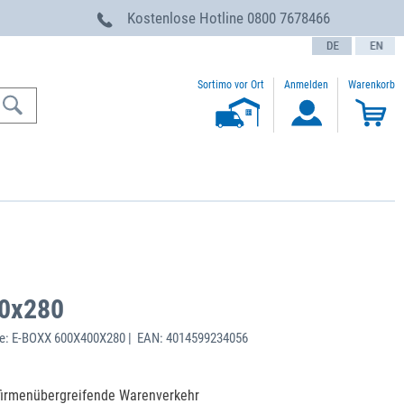
g
Kostenlose Hotline
0800 7678466
text.language
Sortimo vor Ort
Anmelden
Warenkorb
0x280
e: E-BOXX 600X400X280 | EAN: 4014599234056
firmenübergreifende Warenverkehr