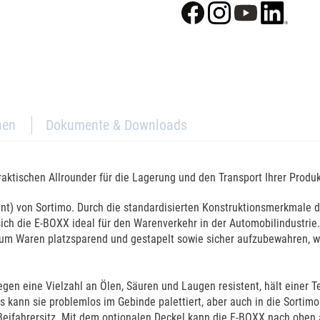
nen
Dokumente & Downloads
aktischen Allrounder für die Lagerung und den Transport Ihrer Produk
nt) von Sortimo. Durch die standardisierten Konstruktionsmerkmale de
ich die E-BOXX ideal für den Warenverkehr in der Automobilindustri
m Waren platzsparend und gestapelt sowie sicher aufzubewahren, wod
gen eine Vielzahl an Ölen, Säuren und Laugen resistent, hält einer T
us kann sie problemlos im Gebinde palettiert, aber auch in die Sortim
eifahrersitz. Mit dem optionalen Deckel kann die E-BOXX nach oben 