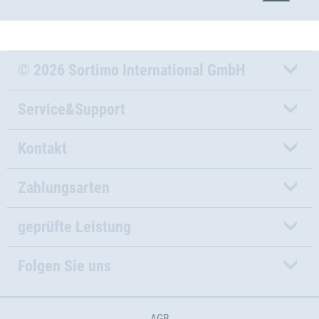
© 2026 Sortimo International GmbH
Service&Support
Kontakt
Zahlungsarten
geprüfte Leistung
Folgen Sie uns
AGB