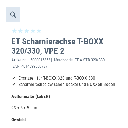
ET Scharnierachse T-BOXX
320/330, VPE 2
Artikelnr.:
6000016863 | Matchcode: ET A STB 320/330 |
EAN: 4014599660787
Ersatzteil für T-BOXX 320 und T-BOXX 330
Scharnierachse zwischen Deckel und BOXXen-Boden
Außenmaße (LxBxH)
93 x 5 x 5 mm
Gewicht