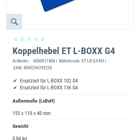
Koppelhebel ET L-BOXX G4
Artikelnr.:
6000011404 | Matchcode: ET LB G4 KH |
EAN: 4045294745226
Ersatzteil für L-BOXX 102 G4
Ersatzteil für L-BOXX 136 G4
Außenmaße (LxBxH)
155 x 110 x 40 mm
Gewicht
0,04 kg