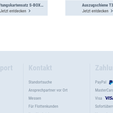
Beschriftungskartensatz S-BOXX breit
Auszugschiene T
Jetzt entdecken
Jetzt entdecken
port
Kontakt
Zahlu
Standortsuche
PayPal
Ansprechpartner vor Ort
MasterCar
Messen
Visa
Für Flottenkunden
Sofortübe