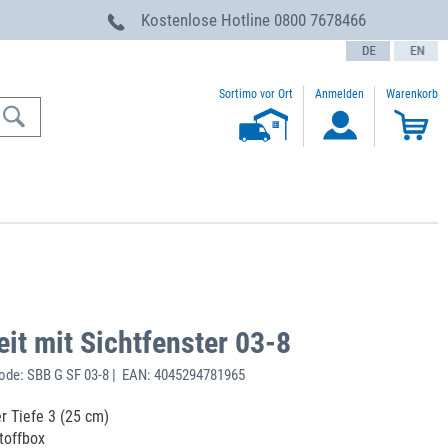
g
Kostenlose Hotline
0800 7678466
text.language
Sortimo vor Ort
Anmelden
Warenkorb
it mit Sichtfenster 03-8
de: SBB G SF 03-8 | EAN: 4045294781965
r Tiefe 3 (25 cm)
toffbox