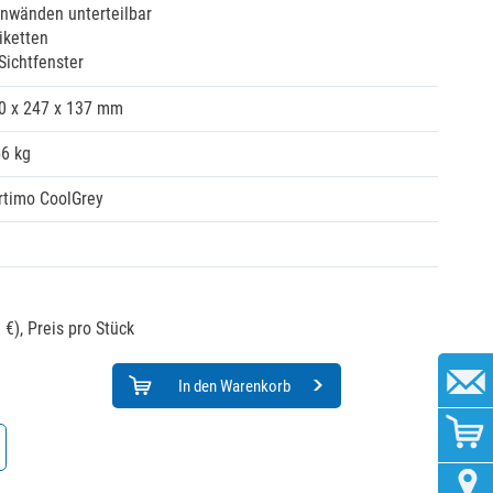
nnwänden unterteilbar
iketten
Sichtfenster
0 x 247 x 137 mm
56 kg
rtimo CoolGrey
 €),
Preis pro Stück
In den Warenkorb