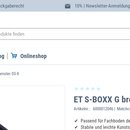
ückgaberecht
10% | Newsletter-Anmeldun
og
Onlineshop
fenster 03-8
ET S-BOXX G bre
Artikelnr.:
6000012046 | Matchco
Passend für Fachboden de
Stabile und leichte Kunsts