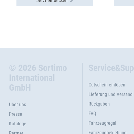
Jetzt entdecken
© 2026 Sortimo
Service&Sup
International
Gutschein einlösen
GmbH
Lieferung und Versand
Rückgaben
Über uns
FAQ
Presse
Fahrzeugregal
Kataloge
Fahrzeugbeklebung
Partner