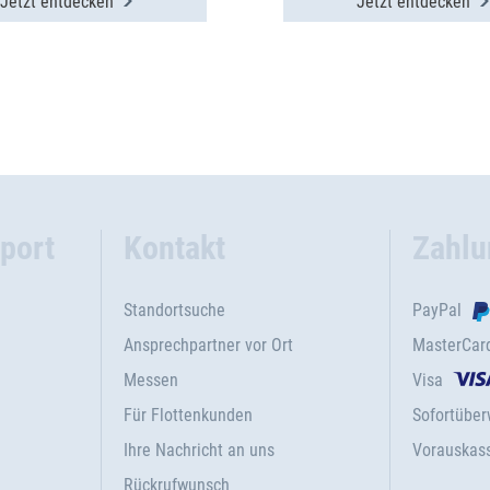
Jetzt entdecken
Jetzt entdecken
port
Kontakt
Zahlu
Standortsuche
PayPal
Ansprechpartner vor Ort
MasterCar
Messen
Visa
Für Flottenkunden
Sofortübe
Ihre Nachricht an uns
Vorauskas
Rückrufwunsch