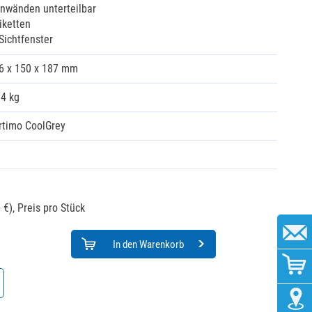
nnwänden unterteilbar
iketten
Sichtfenster
6 x 150 x 187 mm
74 kg
rtimo CoolGrey
 €),
Preis pro Stück
In den Warenkorb