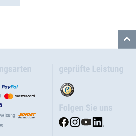
ngsarten
geprüfte Leistung
d
Folgen Sie uns
rweisung
se