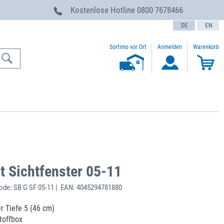
g
Kostenlose Hotline
0800 7678466
text.language
Sortimo vor Ort
Anmelden
Warenkorb
 Sichtfenster 05-11
de: SB G SF 05-11 | EAN: 4045294781880
r Tiefe 5 (46 cm)
toffbox