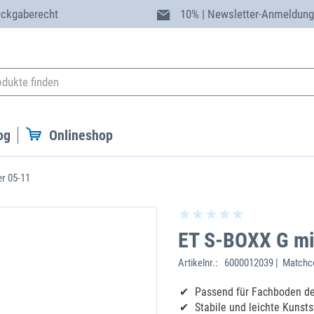
ückgaberecht
10% | Newsletter-Anmeldun
og
Onlineshop
er 05-11
ET S-BOXX G mit
Artikelnr.:
6000012039 | Matchco
Passend für Fachboden de
Stabile und leichte Kunsts