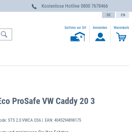
g
Kostenlose Hotline
0800 7678466
text.language
Sortimo vor Ort
Anmelden
Warenkorb
Eco ProSafe VW Caddy 20 3
ode: STS 2.0 VWCA OS6 | EAN: 4045294898175