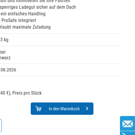
aum und minimieren Sie Ihre Fahrten
 sperriges Ladegut sicher auf dem Dach
h ein einfaches Handling
ProSafe integriert
rlaubt maximale Zuladung
53 kg
lber
hwarz
.08.2026
40 €),
Preis pro Stück
In den Warenkorb