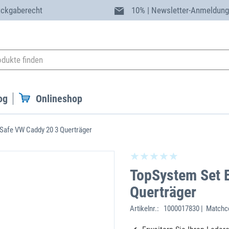
ückgaberecht
10% | Newsletter-Anmeldun
og
Onlineshop
Safe VW Caddy 20 3 Querträger
TopSystem Set 
Querträger
Artikelnr.:
1000017830 | Matchc