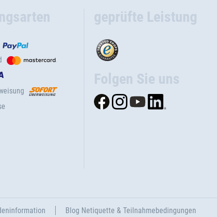
ngsarten
geprüfte Leistung
d
Folgen Sie uns
rweisung
se
eninformation
Blog Netiquette & Teilnahmebedingungen