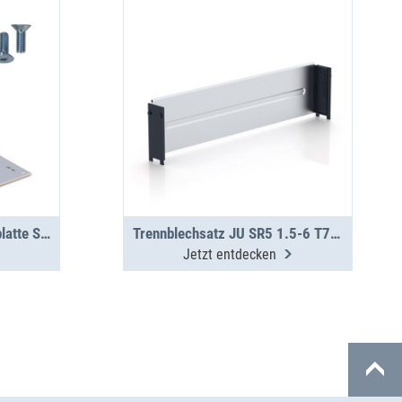
Jumbo-Unit A 1.5-7 Deckplatte SGR PS
Trennblechsatz JU SR5 1.5-6 T7-12
Jetzt entdecken