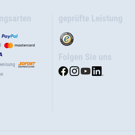
ngsarten
geprüfte Leistung
d
Folgen Sie uns
rweisung
se