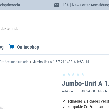
ückgaberecht
10% | Newsletter-Anmeldun
og
Onlineshop
Großraumschublade
Jumbo-Unit A 1.5-7-21 1xSBL6 1xSBL14
Jumbo-Unit A 1
Artikelnr.:
1000024188 | Matchco
schnelles & sicheres Ver
kompakte Großraumschub