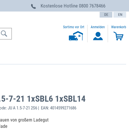
g
Kostenlose Hotline
0800 7678466
text.language
Sortimo vor Ort
Anmelden
Warenkorb
.5-7-21 1xSBL6 1xSBL14
de: JU A 1.5-7-21 2S6 | EAN: 4014599271686
stauen von großem Ladegut
lade