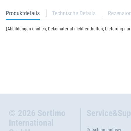
current
Produktdetails
Technische Details
Rezensio
tab:
(Abbildungen ähnlich, Dekomaterial nicht enthalten; Lieferung nu
© 2026 Sortimo
Service&Sup
International
Gutschein einlösen