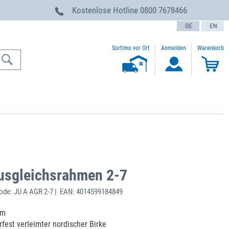
g
Kostenlose Hotline
0800 7678466
text.language
Sortimo vor Ort
Anmelden
Warenkorb
usgleichsrahmen 2-7
de: JU A AGR 2-7 | EAN: 4014599184849
mm
fest verleimter nordischer Birke