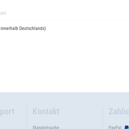
nen
r innerhalb Deutschlands)
port
Kontakt
Zahlu
Standortsuche
PayPal