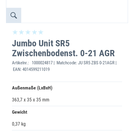
Jumbo Unit SR5
Zwischenbodenst. 0-21 AGR
Artikelnr.:
1000024817 | Matchcode: JU SR5 ZBS 0-21AGR |
EAN: 4014599211019
Außenmaße (LxBxH)
363,7 x 35 x 35 mm
Gewicht
0,37 kg