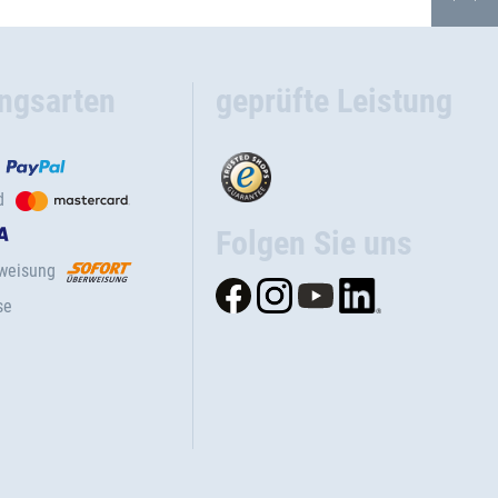
ngsarten
geprüfte Leistung
d
Folgen Sie uns
rweisung
se