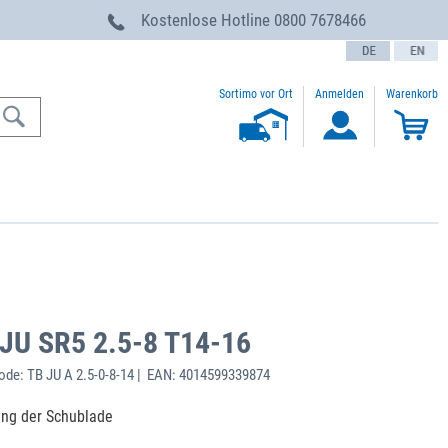
g
Kostenlose Hotline
0800 7678466
text.language
Sortimo vor Ort
Anmelden
Warenkorb
 JU SR5 2.5-8 T14-16
de: TB JU A 2.5-0-8-14 | EAN: 4014599339874
ung der Schublade