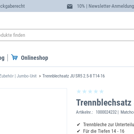
ückgaberecht
10% | Newsletter-Anmeldun
og
Onlineshop
Zubehör | Jumbo-Unit
Trennblechsatz JU SR5 2.5-8 T14-16
Trennblechsatz
Artikelnr.:
1000024232 | Matchco
Trennbleche zur Unterteil
Für die Tiefen 14 - 16