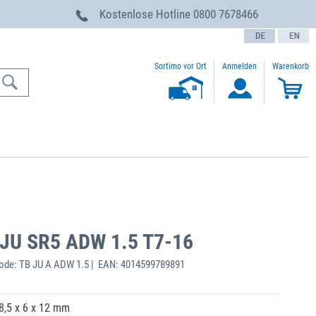
g
Kostenlose Hotline
0800 7678466
text.language
Sortimo vor Ort
Anmelden
Warenkorb
 JU SR5 ADW 1.5 T7-16
de: TB JU A ADW 1.5 | EAN: 4014599789891
8,5 x 6 x 12 mm