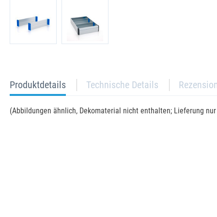
current
Produktdetails
Technische Details
Rezensio
tab:
(Abbildungen ähnlich, Dekomaterial nicht enthalten; Lieferung nu