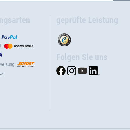
ngsarten
geprüfte Leistung
d
Folgen Sie uns
rweisung
se