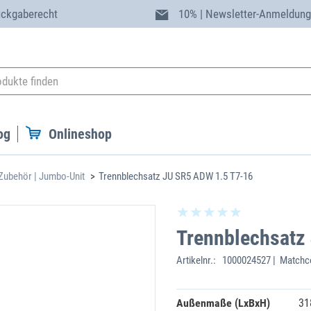
ückgaberecht
10% | Newsletter-Anmeldun
og
Onlineshop
Zubehör | Jumbo-Unit
Trennblechsatz JU SR5 ADW 1.5 T7-16
Trennblechsatz
Artikelnr.:
1000024527 | Matchco
Außenmaße (LxBxH)
31