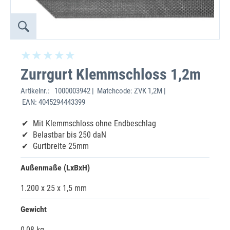
Zurrgurt Klemmschloss 1,2m
Artikelnr.:
1000003942 | Matchcode: ZVK 1,2M |
EAN: 4045294443399
Mit Klemmschloss ohne Endbeschlag
Belastbar bis 250 daN
Gurtbreite 25mm
Außenmaße (LxBxH)
1.200 x 25 x 1,5 mm
Gewicht
0,08 kg