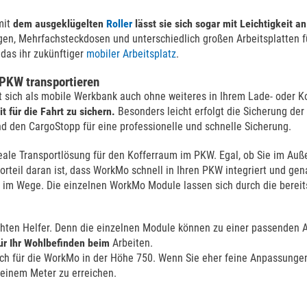
mit
dem ausgeklügelten
Roller
lässt sie sich sogar mit Leichtigkeit 
n, Mehrfachsteckdosen und unterschiedlich großen Arbeitsplatten fü
das ihr zukünftiger
mobiler Arbeitsplatz
.
 PKW transportieren
sst sich als mobile Werkbank auch ohne weiteres in Ihrem Lade- oder 
 für die Fahrt zu sichern.
Besonders leicht erfolgt die Sicherung de
nd den CargoStopp für eine professionelle und schnelle Sicherung.
le Transportlösung für den Kofferraum im PKW. Egal, ob Sie im Außen
Vorteil daran ist, dass WorkMo schnell in Ihren PKW integriert und 
 im Wege. Die einzelnen WorkMo Module lassen sich durch die bereits
hten Helfer. Denn die einzelnen Module können zu einer passenden A
ür Ihr Wohlbefinden beim
Arbeiten.
sich für die WorkMo in der Höhe 750. Wenn Sie eher feine Anpassung
 einem Meter zu erreichen.