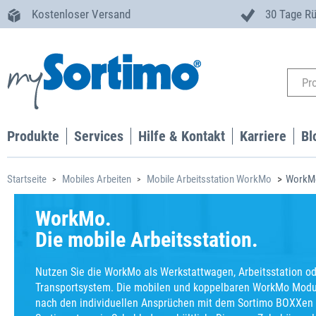
Kostenloser Versand
30 Tage R
Produkte
Services
Hilfe & Kontakt
Karriere
Bl
Startseite
Mobiles Arbeiten
Mobile Arbeitsstation WorkMo
WorkM
WorkMo.
Die mobile Arbeitsstation.
Nutzen Sie die WorkMo als Werkstattwagen, Arbeitsstation o
Transportsystem. Die mobilen und koppelbaren WorkMo Modu
nach den individuellen Ansprüchen mit dem Sortimo BOXXen 