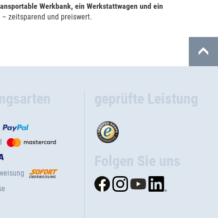
ransportable Werkbank, ein Werkstattwagen und ein
– zeitsparend und preiswert.
ngsarten
geprüfte Leistung
d
Folgen Sie uns
rweisung
se