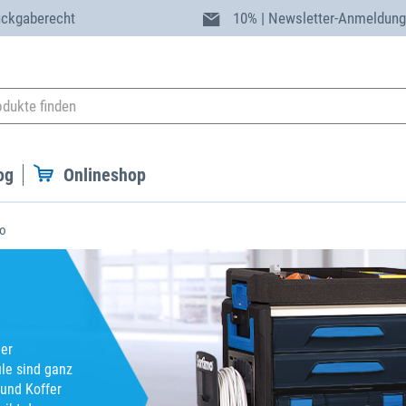
ückgaberecht
10% | Newsletter-Anmeldun
og
Onlineshop
o
der
le sind ganz
und Koffer