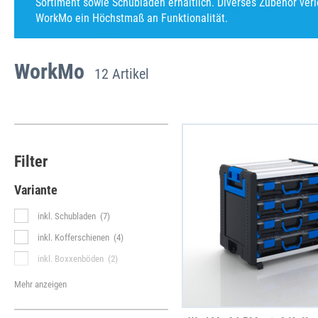
Sortiment sowie Schubladen erhältlich. Diverses Zubehör verl
WorkMo ein Höchstmaß an Funktionalität.
WorkMo
12 Artikel
Filter
Variante
inkl. Schubladen
(7)
inkl. Kofferschienen
(4)
inkl. Boxxenböden
(2)
Mehr anzeigen