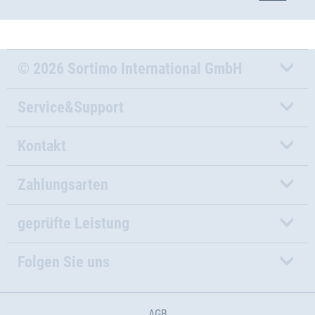
© 2026 Sortimo International GmbH
Service&Support
Kontakt
Zahlungsarten
geprüfte Leistung
Folgen Sie uns
AGB