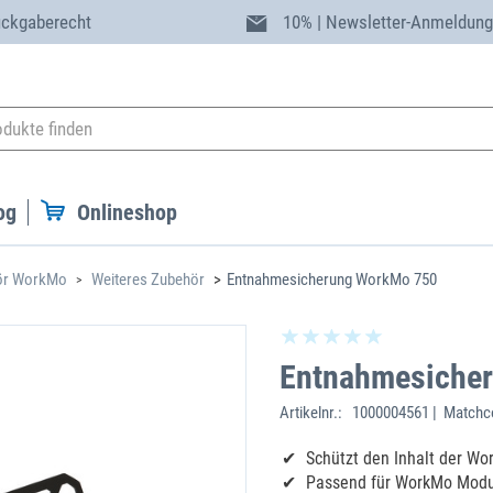
ückgaberecht
10% | Newsletter-Anmeldun
og
Onlineshop
ör WorkMo
Weiteres Zubehör
Entnahmesicherung WorkMo 750
Entnahmesiche
Artikelnr.:
1000004561 | Matchc
Schützt den Inhalt der Wo
Passend für WorkMo Modu