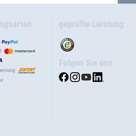
ngsarten
geprüfte Leistung
d
Folgen Sie uns
rweisung
se