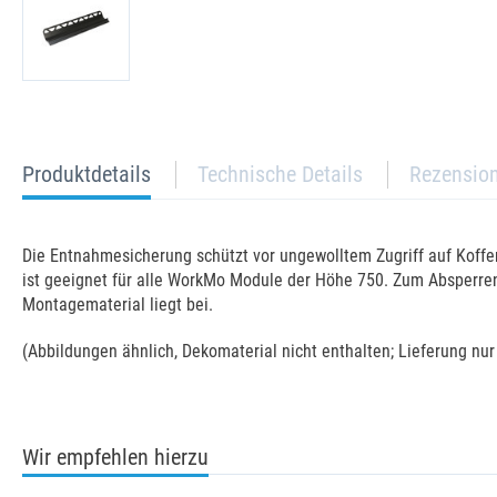
current
Produktdetails
Technische Details
Rezensio
tab:
Die Entnahmesicherung schützt vor ungewolltem Zugriff auf Koff
ist geeignet für alle WorkMo Module der Höhe 750. Zum Absperre
Montagematerial liegt bei.
(Abbildungen ähnlich, Dekomaterial nicht enthalten; Lieferung nu
Wir empfehlen hierzu