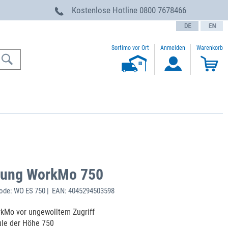
g
Kostenlose Hotline
0800 7678466
text.language
Sortimo vor Ort
Anmelden
Warenkorb
rung WorkMo 750
ode: WO ES 750 | EAN: 4045294503598
rkMo vor ungewolltem Zugriff
le der Höhe 750