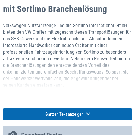
mit Sortimo Branchenlösung
Volkswagen Nutzfahrzeuge und die Sortimo International GmbH
bieten den VW Crafter mit zugeschnittenen Transportlösungen für
das SHK-Gewerk und die Elektrobranche an. Ab sofort können
interessierte Handwerker den neuen Crafter mit einer
professionellen Fahrzeugeinrichtung von Sortimo zu besonders
attraktiven Konditionen erwerben. Neben dem Preisvorteil bieten
die Branchenlösungen den entscheidenden Vorteil des
unkomplizierten und einfachen Beschaffungsweges. So spart sich
der Handwerker wertvolle Zeit, die er gewinnbringender bei
seinen Kunden einsetzen kann.
Sortimo hat gemeinsam mit Volkswagen Nutzfahrzeuge
unterschiedliche Branchenpakete entworfen, welche speziell auf
Ganzen Text anzeigen
die gewerkspezifischen Anforderungen der SHK- und
Elektrobranche abgestimmt sind. Ausgangspunkt für die jeweilige
Ausführung bildet hierzu der neue Volkswagen Crafter, welcher