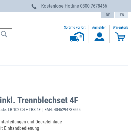
g
Kostenlose Hotline
0800 7678466
text.language
Sortimo vor Ort
Anmelden
Warenkorb
nkl. Trennblechset 4F
de: LB 102 G4 + TBS 4F | EAN: 4045294737665
 Unterteilungen und Deckeleinlage
mit Einhandbedienung