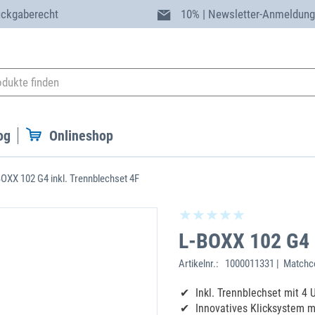
ückgaberecht
10% | Newsletter-Anmeldun
og
Onlineshop
OXX 102 G4 inkl. Trennblechset 4F
L-BOXX 102 G4 i
Artikelnr.:
1000011331 | Matchco
Inkl. Trennblechset mit 4
Innovatives Klicksystem 