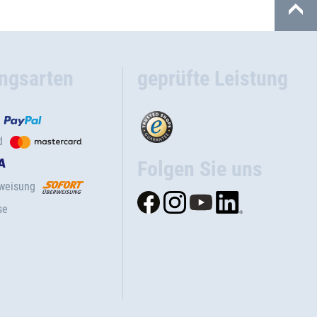
ngsarten
geprüfte Leistung
d
Folgen Sie uns
rweisung
se