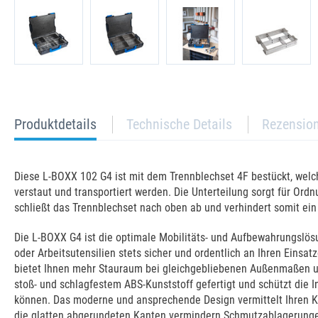
current
Produktdetails
Technische Details
Rezensio
tab:
Diese L-BOXX 102 G4 ist mit dem Trennblechset 4F bestückt, welch
verstaut und transportiert werden. Die Unterteilung sorgt für Or
schließt das Trennblechset nach oben ab und verhindert somit ein
Die L-BOXX G4 ist die optimale Mobilitäts- und Aufbewahrungslösu
oder Arbeitsutensilien stets sicher und ordentlich an Ihren Eins
bietet Ihnen mehr Stauraum bei gleichgebliebenen Außenmaßen un
stoß- und schlagfestem ABS-Kunststoff gefertigt und schützt die I
können. Das moderne und ansprechende Design vermittelt Ihren Ku
die glatten abgerundeten Kanten vermindern Schmutzablagerungen 