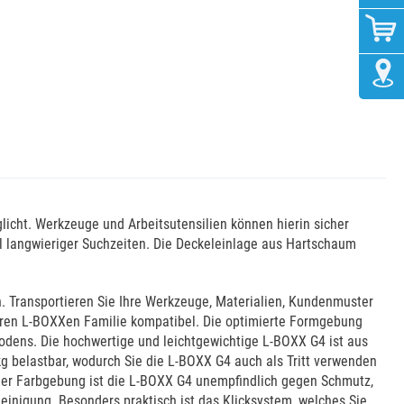
licht. Werkzeuge und Arbeitsutensilien können hierin sicher
ll langwieriger Suchzeiten. Die Deckeleinlage aus Hartschaum
. Transportieren Sie Ihre Werkzeuge, Materialien, Kundenmuster
iteren L-BOXXen Familie kompatibel. Die optimierte Formgebung
dens. Die hochwertige und leichtgewichtige L-BOXX G4 ist aus
kg belastbar, wodurch Sie die L-BOXX G4 auch als Tritt verwenden
der Farbgebung ist die L-BOXX G4 unempfindlich gegen Schmutz,
inigung. Besonders praktisch ist das Klicksystem, welches Sie