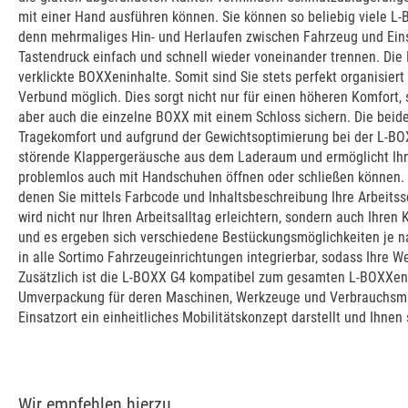
mit einer Hand ausführen können. Sie können so beliebig viele L
denn mehrmaliges Hin- und Herlaufen zwischen Fahrzeug und Eins
Tastendruck einfach und schnell wieder voneinander trennen. Die
verklickte BOXXeninhalte. Somit sind Sie stets perfekt organisiert
Verbund möglich. Dies sorgt nicht nur für einen höheren Komfort,
aber auch die einzelne BOXX mit einem Schloss sichern. Die bei
Tragekomfort und aufgrund der Gewichtsoptimierung bei der L-BOXX
störende Klappergeräusche aus dem Laderaum und ermöglicht Ihne
problemlos auch mit Handschuhen öffnen oder schließen können. 
denen Sie mittels Farbcode und Inhaltsbeschreibung Ihre Arbeits
wird nicht nur Ihren Arbeitsalltag erleichtern, sondern auch Ihr
und es ergeben sich verschiedene Bestückungsmöglichkeiten je nac
in alle Sortimo Fahrzeugeinrichtungen integrierbar, sodass Ihre W
Zusätzlich ist die L-BOXX G4 kompatibel zum gesamten L-BOXXen 
Umverpackung für deren Maschinen, Werkzeuge und Verbrauchsmitte
Einsatzort ein einheitliches Mobilitätskonzept darstellt und Ihnen
Wir empfehlen hierzu