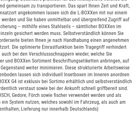
d gemeinsam zu transportieren. Das spart Ihnen Zeit und Kraft,
Einsatzort angekommen lassen sich die L-BOXXen mit nur einem
 werden und Sie haben unmittelbar und übergreifend Zugriff auf
sicherung – mithilfe eines Stahlseils – sämtlicher BOXXen im
einzeln gesichert werden muss. Selbstverständlich können Sie
 Vorderseite bieten Ihnen je nach Handhabung einen angenehmen
ort. Die optimierte Einrastfunktion beim Tragegriff verhindert
 auch bei den Verschlussschnappern wieder, welche Sie
er und BOXXen Sortiment Beschriftungsetiketten anbringen, auf
 Gegenstand weiter minimieren. Diese strukturierte Arbeitsweise
xenboden lassen sich individuell Insetboxen im Inneren anordnen
XX G4 ist exklusiv bei Sortimo erhältlich und selbstverständlich
entlich verstaut sowie bei der Ankunft schnell griffbereit sind.
SCH, Gedore, Förch sowie fischer verwendet werden und als
en ein System nutzen, welches sowohl im Fahrzeug, als auch am
 enthalten; Lieferung nur innerhalb Deutschlands)