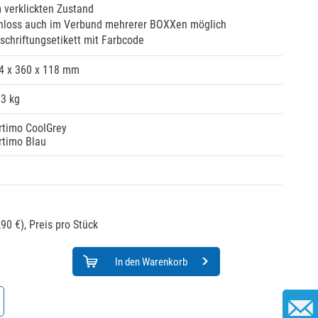
m verklickten Zustand
chloss auch im Verbund mehrerer BOXXen möglich
schriftungsetikett mit Farbcode
4 x 360 x 118 mm
33 kg
rtimo CoolGrey
rtimo Blau
90 €),
Preis pro Stück
In den Warenkorb