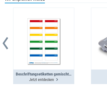
Beschriftungsetiketten gemischt BOXX/Koffer/Clip 12 St. (1 Bogen)
Jetzt entdecken