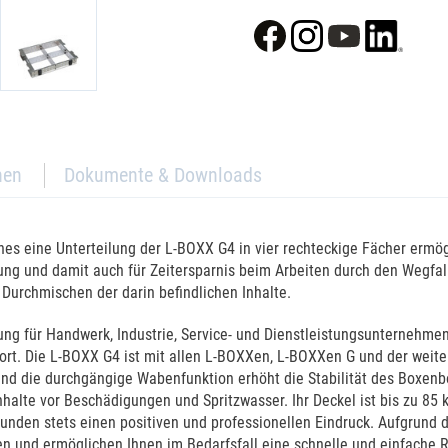
nen
Dokumente & Downloads
es eine Unterteilung der L-BOXX G4 in vier rechteckige Fächer ermög
dnung und damit auch für Zeitersparnis beim Arbeiten durch den Wegfa
 Durchmischen der darin befindlichen Inhalte.
ng für Handwerk, Industrie, Service- und Dienstleistungsunternehmen
atzort. Die L-BOXX G4 ist mit allen L-BOXXen, L-BOXXen G und der we
d die durchgängige Wabenfunktion erhöht die Stabilität des Boxenbo
nhalte vor Beschädigungen und Spritzwasser. Ihr Deckel ist bis zu 85 
nden stets einen positiven und professionellen Eindruck. Aufgrund 
und ermöglichen Ihnen im Bedarfsfall eine schnelle und einfache Re