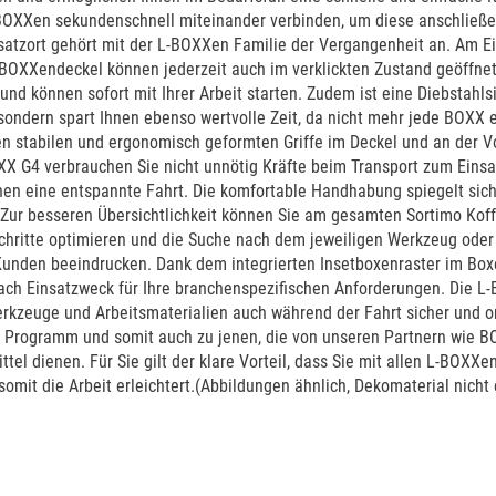
-BOXXen sekundenschnell miteinander verbinden, um diese anschließen
atzort gehört mit der L-BOXXen Familie der Vergangenheit an. Am 
 BOXXendeckel können jederzeit auch im verklickten Zustand geöffnet
 und können sofort mit Ihrer Arbeit starten. Zudem ist eine Diebstahl
 sondern spart Ihnen ebenso wertvolle Zeit, da nicht mehr jede BOXX 
den stabilen und ergonomisch geformten Griffe im Deckel und an der
 G4 verbrauchen Sie nicht unnötig Kräfte beim Transport zum Einsatz
n eine entspannte Fahrt. Die komfortable Handhabung spiegelt sich
Zur besseren Übersichtlichkeit können Sie am gesamten Sortimo Koff
schritte optimieren und die Suche nach dem jeweiligen Werkzeug oder
en Kunden beeindrucken. Dank dem integrierten Insetboxenraster im Bo
h Einsatzweck für Ihre branchenspezifischen Anforderungen. Die L-BO
erkzeuge und Arbeitsmaterialien auch während der Fahrt sicher und ord
Programm und somit auch zu jenen, die von unseren Partnern wie BO
l dienen. Für Sie gilt der klare Vorteil, dass Sie mit allen L-BOXX
 somit die Arbeit erleichtert.(Abbildungen ähnlich, Dekomaterial nicht