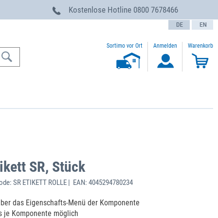
g
Kostenlose Hotline
0800 7678466
text.language
Sortimo vor Ort
Anmelden
Warenkorb
ikett SR, Stück
ode: SR ETIKETT ROLLE | EAN: 4045294780234
 über das Eigenschafts-Menü der Komponente
s je Komponente möglich