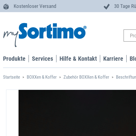
Kostenloser Versand
30 Tage R
Produkte
Services
Hilfe & Kontakt
Karriere
Bl
Startseite
BOXXen & Koffer
Zubehör BOXXen & Koffer
Beschriftun