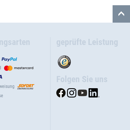
ngsarten
geprüfte Leistung
d
Folgen Sie uns
rweisung
se