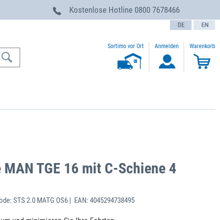
g
Kostenlose Hotline
0800 7678466
text.language
Sortimo vor Ort
Anmelden
Warenkorb
e MAN TGE 16 mit C-Schiene 4
ode: STS 2.0 MATG OS6 | EAN: 4045294738495