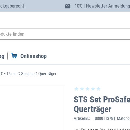
ückgaberecht
10% | Newsletter-Anmeldun
og
Onlineshop
GE 16 mit C-Schiene 4 Querträger
STS Set ProSaf
Querträger
Artikelnr.:
1000011378 | Matchc