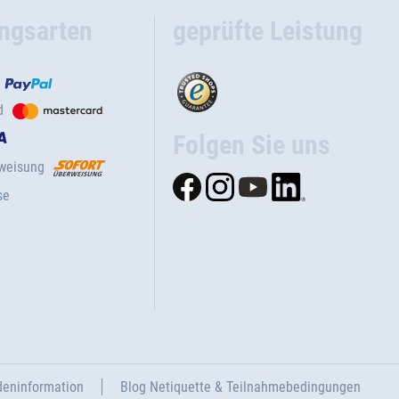
ngsarten
geprüfte Leistung
d
Folgen Sie uns
rweisung
se
eninformation
Blog Netiquette & Teilnahmebedingungen