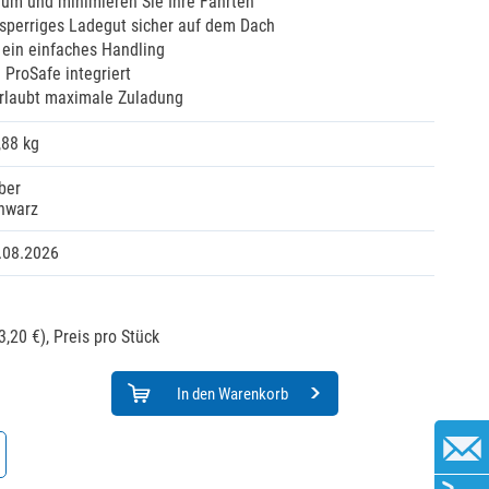
aum und minimieren Sie Ihre Fahrten
 sperriges Ladegut sicher auf dem Dach
h ein einfaches Handling
ProSafe integriert
rlaubt maximale Zuladung
,88 kg
lber
hwarz
.08.2026
3,20 €),
Preis pro Stück
In den Warenkorb