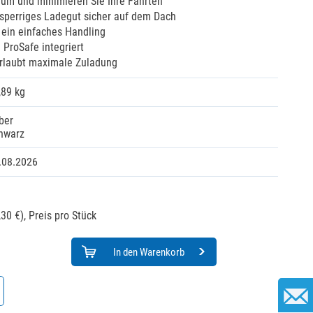
aum und minimieren Sie Ihre Fahrten
 sperriges Ladegut sicher auf dem Dach
h ein einfaches Handling
ProSafe integriert
rlaubt maximale Zuladung
,89 kg
lber
hwarz
.08.2026
30 €),
Preis pro Stück
In den Warenkorb