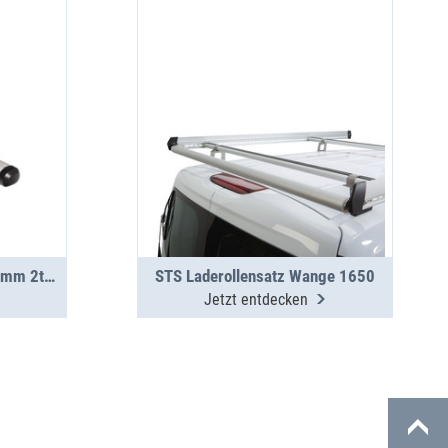
TopSystem Laderohr 3000mm 2teilig
STS Laderollensatz Wange 1650
Jetzt entdecken