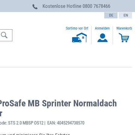
g
Kostenlose Hotline
0800 7678466
text.language
Sortimo vor Ort
Anmelden
Warenkorb
ProSafe MB Sprinter Normaldach
r
ode: STS 2.0 MBSP OS12 | EAN: 4045294738570