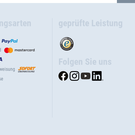
ngsarten
geprüfte Leistung
d
Folgen Sie uns
rweisung
se