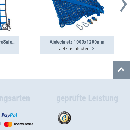
Ladungssicherungsnetz ProSafe 200daN, 1025 x 1275
Abdecknetz 1000x1200mm
Jetzt entdecken
ngsarten
geprüfte Leistung
d