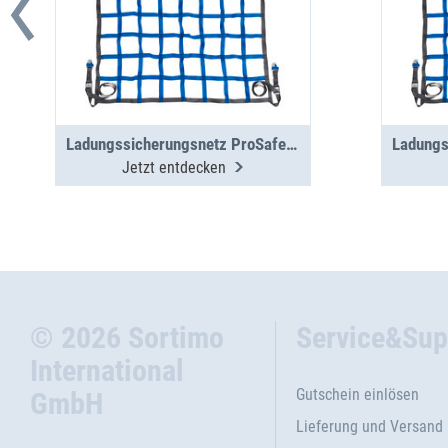
Ladungssicherungsnetz ProSafe 200daN, 775 x 900
Jetzt entdecken
© 2026 Sortimo
Service&Sup
International
Gutschein einlösen
GmbH
Lieferung und Versand