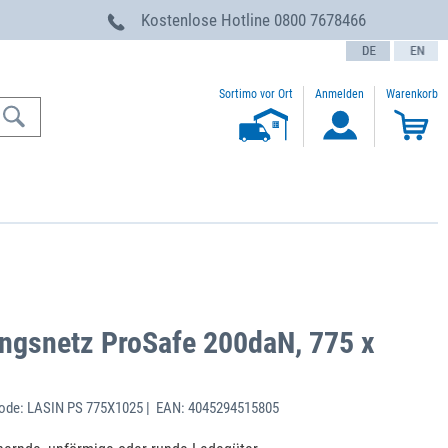
g
Kostenlose Hotline
0800 7678466
text.language
Sortimo vor Ort
Anmelden
Warenkorb
ngsnetz ProSafe 200daN, 775 x
ode: LASIN PS 775X1025 | EAN: 4045294515805