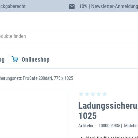
ückgaberecht
10% | Newsletter-Anmeldun
og
Onlineshop
herungsnetz ProSafe 200daN, 775 x 1025
Ladungssicheru
1025
Artikelnr.:
1000004935 | Matchc