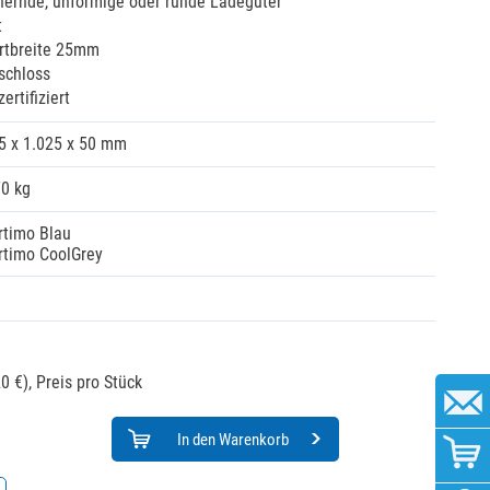
ichernde, unförmige oder runde Ladegüter
t
rtbreite 25mm
schloss
rtifiziert
5 x 1.025 x 50 mm
70 kg
rtimo Blau
rtimo CoolGrey
0 €),
Preis pro Stück
In den Warenkorb