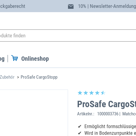
ückgaberecht
10% | Newsletter-Anmeldun
og
Onlineshop
 Zubehör
ProSafe CargoStopp
ProSafe CargoS
Artikelnr.:
1000003736 | Matchc
Ermöglicht formschlüssig
Wird in Bodenzurrpunkte 