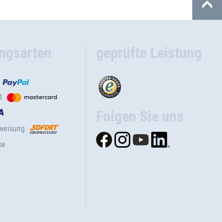
ngsarten
geprüfte Leistung
d
Folgen Sie uns
rweisung
se