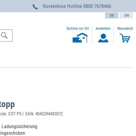
g
Kostenlose Hotline
0800 7678466
text.language
Sortimo vor Ort
Anmelden
Warenkorb
topp
ode: CST PS | EAN: 4045294403072
e Ladungssicherung
eingeschoben