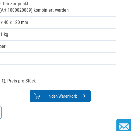
erten Zurrpunkt
 (Art.1000020089) kombiniert werden
 x 40 x 120 mm
21 kg
lber
 €),
Preis pro Stück
In den Warenkorb