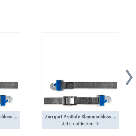
Zurrgurt ProSafe Klemmschloss 6m, 250daN
Zurrgurt ProSafe Klemmschloss 1,4m, 250daN
Jetzt entdecken