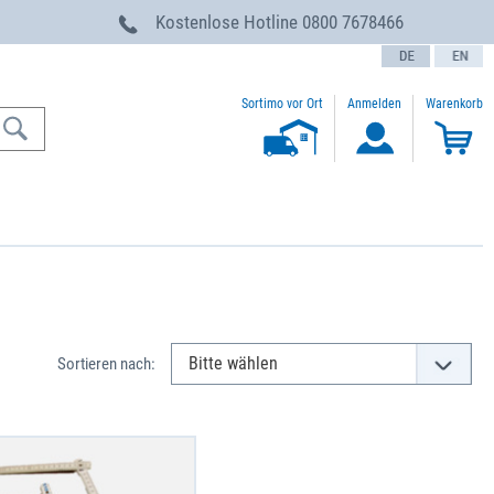
g
Kostenlose Hotline
0800 7678466
text.language
Sortimo vor Ort
Anmelden
Warenkorb
Sortieren nach: