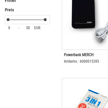
Filter
Preis
0
-
50
EUR
Powerbank MERCH
Artikelnr.: 6000015285