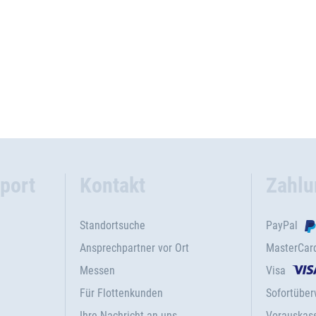
port
Kontakt
Zahlu
Standortsuche
PayPal
Ansprechpartner vor Ort
MasterCar
Messen
Visa
Für Flottenkunden
Sofortübe
Ihre Nachricht an uns
Vorauskas