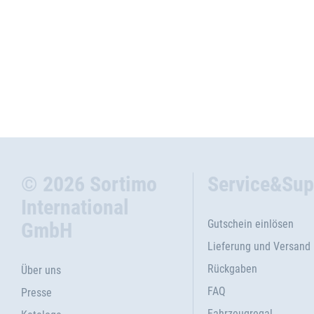
© 2026 Sortimo
Service&Sup
International
Gutschein einlösen
GmbH
Lieferung und Versand
Rückgaben
Über uns
FAQ
Presse
Fahrzeugregal