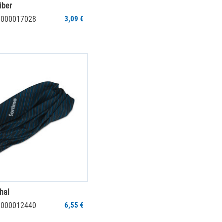
iber
 6000017028
3,09 €
hal
 6000012440
6,55 €