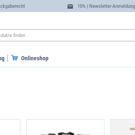
ückgaberecht
10% | Newsletter-Anmeldun
og
Onlineshop