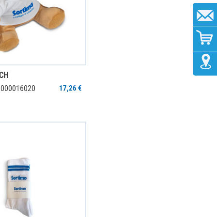
RCH
 6000016020
17,26 €