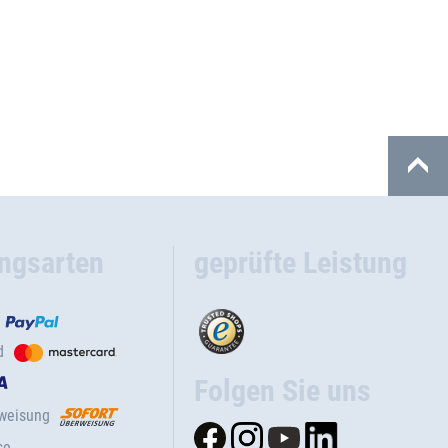
ngsarten
geprüfte Leistung
d
Folgen Sie uns
rweisung
se