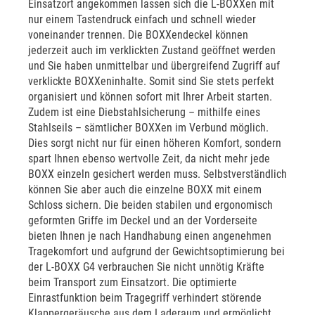
Einsatzort angekommen lassen sich die L-BOXXen mit
nur einem Tastendruck einfach und schnell wieder
voneinander trennen. Die BOXXendeckel können
jederzeit auch im verklickten Zustand geöffnet werden
und Sie haben unmittelbar und übergreifend Zugriff auf
verklickte BOXXeninhalte. Somit sind Sie stets perfekt
organisiert und können sofort mit Ihrer Arbeit starten.
Zudem ist eine Diebstahlsicherung – mithilfe eines
Stahlseils – sämtlicher BOXXen im Verbund möglich.
Dies sorgt nicht nur für einen höheren Komfort, sondern
spart Ihnen ebenso wertvolle Zeit, da nicht mehr jede
BOXX einzeln gesichert werden muss. Selbstverständlich
können Sie aber auch die einzelne BOXX mit einem
Schloss sichern. Die beiden stabilen und ergonomisch
geformten Griffe im Deckel und an der Vorderseite
bieten Ihnen je nach Handhabung einen angenehmen
Tragekomfort und aufgrund der Gewichtsoptimierung bei
der L-BOXX G4 verbrauchen Sie nicht unnötig Kräfte
beim Transport zum Einsatzort. Die optimierte
Einrastfunktion beim Tragegriff verhindert störende
Klappergeräusche aus dem Laderaum und ermöglicht