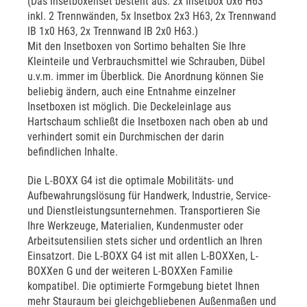
(Das Insetboxenset besteht aus: 2x Insetbox Ux6 H63
inkl. 2 Trennwänden, 5x Insetbox 2x3 H63, 2x Trennwand
IB 1x0 H63, 2x Trennwand IB 2x0 H63.)
Mit den Insetboxen von Sortimo behalten Sie Ihre
Kleinteile und Verbrauchsmittel wie Schrauben, Dübel
u.v.m. immer im Überblick. Die Anordnung können Sie
beliebig ändern, auch eine Entnahme einzelner
Insetboxen ist möglich. Die Deckeleinlage aus
Hartschaum schließt die Insetboxen nach oben ab und
verhindert somit ein Durchmischen der darin
befindlichen Inhalte.
Die L-BOXX G4 ist die optimale Mobilitäts- und
Aufbewahrungslösung für Handwerk, Industrie, Service-
und Dienstleistungsunternehmen. Transportieren Sie
Ihre Werkzeuge, Materialien, Kundenmuster oder
Arbeitsutensilien stets sicher und ordentlich an Ihren
Einsatzort. Die L-BOXX G4 ist mit allen L-BOXXen, L-
BOXXen G und der weiteren L-BOXXen Familie
kompatibel. Die optimierte Formgebung bietet Ihnen
mehr Stauraum bei gleichgebliebenen Außenmaßen und