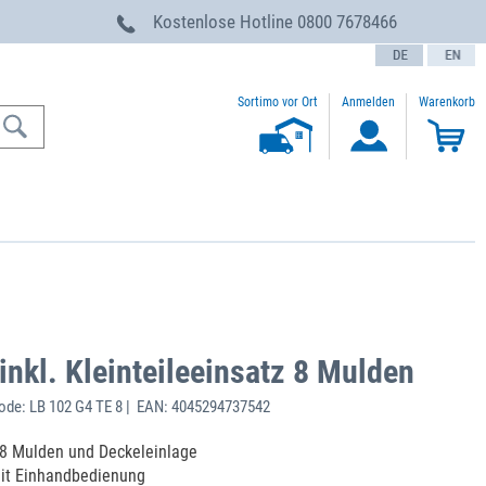
g
Kostenlose Hotline
0800 7678466
text.language
Sortimo vor Ort
Anmelden
Warenkorb
nkl. Kleinteileeinsatz 8 Mulden
de: LB 102 G4 TE 8 | EAN: 4045294737542
t 8 Mulden und Deckeleinlage
mit Einhandbedienung