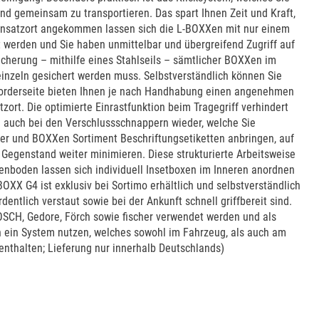
d gemeinsam zu transportieren. Das spart Ihnen Zeit und Kraft,
Einsatzort angekommen lassen sich die L-BOXXen mit nur einem
 werden und Sie haben unmittelbar und übergreifend Zugriff auf
sicherung – mithilfe eines Stahlseils – sämtlicher BOXXen im
einzeln gesichert werden muss. Selbstverständlich können Sie
 Vorderseite bieten Ihnen je nach Handhabung einen angenehmen
ort. Die optimierte Einrastfunktion beim Tragegriff verhindert
 auch bei den Verschlussschnappern wieder, welche Sie
er und BOXXen Sortiment Beschriftungsetiketten anbringen, auf
 Gegenstand weiter minimieren. Diese strukturierte Arbeitsweise
xenboden lassen sich individuell Insetboxen im Inneren anordnen
XX G4 ist exklusiv bei Sortimo erhältlich und selbstverständlich
entlich verstaut sowie bei der Ankunft schnell griffbereit sind.
SCH, Gedore, Förch sowie fischer verwendet werden und als
en ein System nutzen, welches sowohl im Fahrzeug, als auch am
 enthalten; Lieferung nur innerhalb Deutschlands)