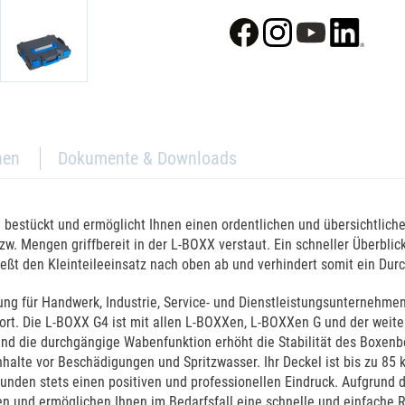
nen
Dokumente & Downloads
 bestückt und ermöglicht Ihnen einen ordentlichen und übersichtliche
w. Mengen griffbereit in der L-BOXX verstaut. Ein schneller Überblic
ießt den Kleinteileeinsatz nach oben ab und verhindert somit ein Durc
ng für Handwerk, Industrie, Service- und Dienstleistungsunternehmen
atzort. Die L-BOXX G4 ist mit allen L-BOXXen, L-BOXXen G und der we
d die durchgängige Wabenfunktion erhöht die Stabilität des Boxenbo
nhalte vor Beschädigungen und Spritzwasser. Ihr Deckel ist bis zu 85 
nden stets einen positiven und professionellen Eindruck. Aufgrund 
und ermöglichen Ihnen im Bedarfsfall eine schnelle und einfache Re