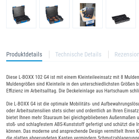
current
Produktdetails
Technische Details
Rezensio
tab:
Diese L-BOXX 102 G4 ist mit einem Kleinteileeinsatz mit 8 Mulden
Muldengrößen sind Kleinteile in den unterschiedlichsten Größen bz
Effizienz im Arbeitsalltag. Die Deckeleinlage aus Hartschaum schl
Die L-BOXX G4 ist die optimale Mobilitäts- und Aufbewahrungslösu
oder Arbeitsutensilien stets sicher und ordentlich an Ihren Eins
bietet Ihnen mehr Stauraum bei gleichgebliebenen Außenmaßen un
stoß- und schlagfestem ABS-Kunststoff gefertigt und schützt die I
können. Das moderne und ansprechende Design vermittelt Ihren Ku
die glatten abgerundeten Kanten vermindern Schmutzablagerungen 