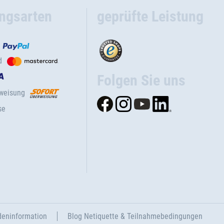
ngsarten
geprüfte Leistung
d
Folgen Sie uns
rweisung
se
eninformation
Blog Netiquette & Teilnahmebedingungen