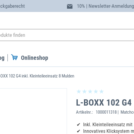
ückgaberecht
10% | Newsletter-Anmeldun
og
Onlineshop
OXX 102 G4 inkl. Kleinteileeinsatz 8 Mulden
L-BOXX 102 G4 i
Artikelnr.:
1000011318 | Matchco
Inkl. Kleinteileeinsatz mi
Innovatives Klicksystem 