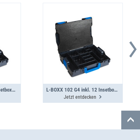
L-BOXX 102 G4 inkl. 8 Insetboxen H63
L-BOXX 102 G4 inkl. 12 Insetboxen H63
Jetzt entdecken