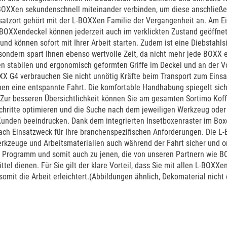
-BOXXen sekundenschnell miteinander verbinden, um diese anschließen
atzort gehört mit der L-BOXXen Familie der Vergangenheit an. Am 
 BOXXendeckel können jederzeit auch im verklickten Zustand geöffnet
 und können sofort mit Ihrer Arbeit starten. Zudem ist eine Diebstahl
 sondern spart Ihnen ebenso wertvolle Zeit, da nicht mehr jede BOXX 
den stabilen und ergonomisch geformten Griffe im Deckel und an der
 G4 verbrauchen Sie nicht unnötig Kräfte beim Transport zum Einsatz
n eine entspannte Fahrt. Die komfortable Handhabung spiegelt sich
Zur besseren Übersichtlichkeit können Sie am gesamten Sortimo Koff
schritte optimieren und die Suche nach dem jeweiligen Werkzeug oder
en Kunden beeindrucken. Dank dem integrierten Insetboxenraster im Bo
h Einsatzweck für Ihre branchenspezifischen Anforderungen. Die L-BO
erkzeuge und Arbeitsmaterialien auch während der Fahrt sicher und ord
Programm und somit auch zu jenen, die von unseren Partnern wie BO
l dienen. Für Sie gilt der klare Vorteil, dass Sie mit allen L-BOXX
 somit die Arbeit erleichtert.(Abbildungen ähnlich, Dekomaterial nicht