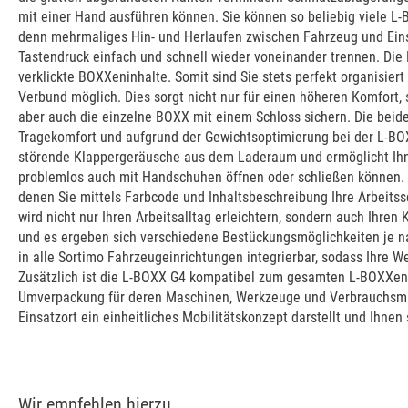
mit einer Hand ausführen können. Sie können so beliebig viele L
denn mehrmaliges Hin- und Herlaufen zwischen Fahrzeug und Eins
Tastendruck einfach und schnell wieder voneinander trennen. Die
verklickte BOXXeninhalte. Somit sind Sie stets perfekt organisiert
Verbund möglich. Dies sorgt nicht nur für einen höheren Komfort,
aber auch die einzelne BOXX mit einem Schloss sichern. Die bei
Tragekomfort und aufgrund der Gewichtsoptimierung bei der L-BOXX
störende Klappergeräusche aus dem Laderaum und ermöglicht Ihne
problemlos auch mit Handschuhen öffnen oder schließen können. 
denen Sie mittels Farbcode und Inhaltsbeschreibung Ihre Arbeits
wird nicht nur Ihren Arbeitsalltag erleichtern, sondern auch Ihr
und es ergeben sich verschiedene Bestückungsmöglichkeiten je nac
in alle Sortimo Fahrzeugeinrichtungen integrierbar, sodass Ihre W
Zusätzlich ist die L-BOXX G4 kompatibel zum gesamten L-BOXXen 
Umverpackung für deren Maschinen, Werkzeuge und Verbrauchsmitte
Einsatzort ein einheitliches Mobilitätskonzept darstellt und Ihnen
Wir empfehlen hierzu